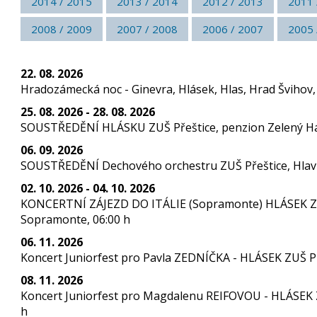
2014 / 2015
2013 / 2014
2012 / 2013
2011 
2008 / 2009
2007 / 2008
2006 / 2007
2005 
22. 08. 2026
Hradozámecká noc - Ginevra, Hlásek, Hlas, Hrad Švihov,
25. 08. 2026 - 28. 08. 2026
SOUSTŘEDĚNÍ HLÁSKU ZUŠ Přeštice, penzion Zelený Háj
06. 09. 2026
SOUSTŘEDĚNÍ Dechového orchestru ZUŠ Přeštice, Hlavní
02. 10. 2026 - 04. 10. 2026
KONCERTNÍ ZÁJEZD DO ITÁLIE (Sopramonte) HLÁSEK ZUŠ 
Sopramonte, 06:00 h
06. 11. 2026
Koncert Juniorfest pro Pavla ZEDNÍČKA - HLÁSEK ZUŠ Př
08. 11. 2026
Koncert Juniorfest pro Magdalenu REIFOVOU - HLÁSEK Z
h