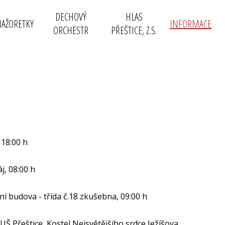
DECHOVÝ
HLAS
AŽORETKY
INFORMACE
ORCHESTR
PŘEŠTICE, Z.S.
 18:00 h
, 08:00 h
 budova - třída č.18 zkušebna, 09:00 h
Přeštice, Kostel Nejsvětějšího srdce Ježíšova