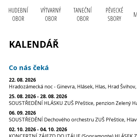
HUDEBNÍ
VÝTVARNÝ
TANEČNÍ
PĚVECKÉ
M
OBOR
OBOR
OBOR
SBORY
KALENDÁŘ
Co nás čeká
22. 08. 2026
Hradozámecká noc - Ginevra, Hlásek, Hlas, Hrad Švihov,
25. 08. 2026 - 28. 08. 2026
SOUSTŘEDĚNÍ HLÁSKU ZUŠ Přeštice, penzion Zelený Háj
06. 09. 2026
SOUSTŘEDĚNÍ Dechového orchestru ZUŠ Přeštice, Hlavní
02. 10. 2026 - 04. 10. 2026
KONCERTNÍ ZÁJEZD DO ITÁLIE (Sopramonte) HLÁSEK ZUŠ 